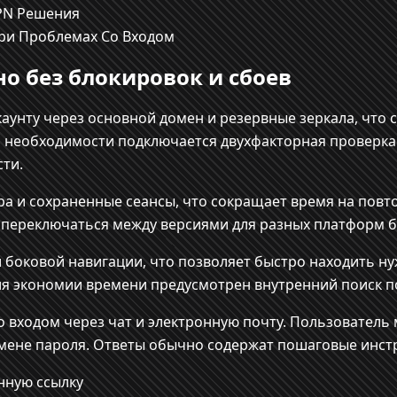
VPN Решения
ри Проблемах Со Входом
о без блокировок и сбоев
каунту через основной домен и резервные зеркала, что 
и необходимости подключается двухфакторная проверка
сти.
ра и сохраненные сеансы, что сокращает время на пов
 переключаться между версиями для разных платформ б
боковой навигации, что позволяет быстро находить н
ля экономии времени предусмотрен внутренний поиск по
о входом через чат и электронную почту. Пользователь
смене пароля. Ответы обычно содержат пошаговые инст
нную ссылку