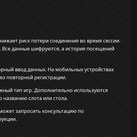
снижает риск потери соединения во время сессии.
. Все данные шифруются, а история посещений
торный ввод данных. На мобильных устройствах
ез повторной регистрации.
ужный тип игр. Дополнительно используются
 названию слота или стола.
 может запросить консультацию по
рукции.