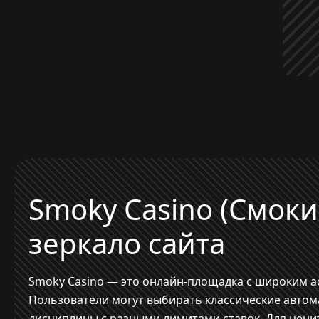
Smoky Casino (Смоки
зеркало сайта
Smoky Casino — это онлайн-площадка с широким а
Пользователи могут выбирать классические автом
дисциплины с разными лимитами ставок. Для цени