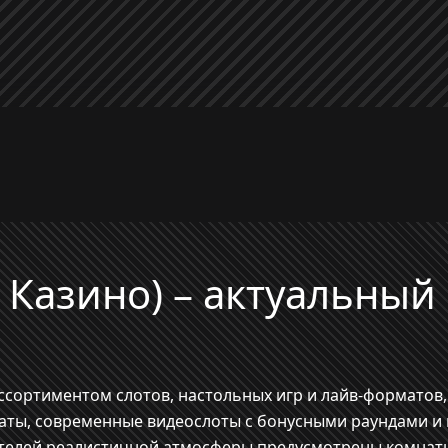
 Казино) – актуальный
ссортиментом слотов, настольных игр и лайв-форматов,
аты, современные видеослоты с бонусными раундами и
телей реалистичной атмосферы предусмотрены комнаты