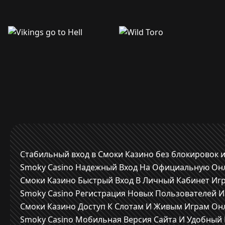
Стабильный вход в Смоки Казино без блокировок и
Smoky Casino Надежный Вход На Официальную Он
Смоки Казино Быстрый Вход В Личный Кабинет Иг
Smoky Casino Регистрация Новых Пользователей И
Смоки Казино Доступ К Слотам И Живым Играм Он
Smoky Casino Мобильная Версия Сайта И Удобный 