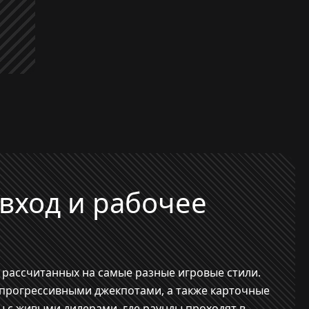
 вход и рабочее
 рассчитанных на самые разные игровые стили.
 прогрессивными джекпотами, а также карточные
 с живыми дилерами, где раунды проходят в