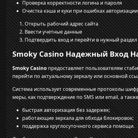
Проверка корректности логина и пароля
Очистка кэша и куки при ошибках авторизации
Открыть рабочий адрес сайта
Ввести учетные данные
Подтвердить вход и перейти в нужный раздел
Smoky Casino Надежный Вход 
Smoky Casino
предоставляет пользователям стаби
перейти по актуальному зеркалу или основной ссыл
Система использует современные протоколы шифр
меры, как подтверждение по SMS или email, а такж
быстрая авторизация без задержек;
работающие зеркала для обхода блокировок;
поддержка круглосуточного сервиса помощи.