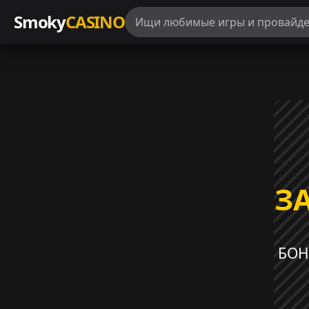
Smoky
CASINO
З
БОНУ